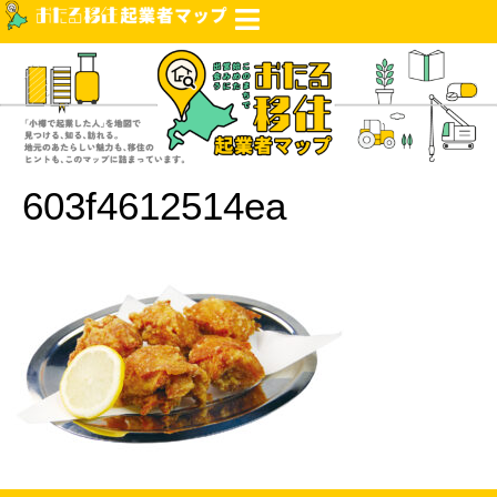
603f4612514ea